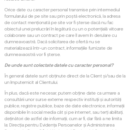
Orice date cu caracter personal transmise prin intermediul
formularului de pe site sau prin poștă electronică, la adresa
de contact menționată pe site vor fi șterse dacă nu fac
obiectul unei prelucrări în legătură cu un o potențială viitoare
colaborare sau un contract pe care îl avem în derulare cu
dumneavoastră. Dacă solicitarea de ofertă nu se
materializează într-un contract, informațiile furnizate de
dumneavaostră vor fi șterse.
De unde sunt colectate datele cu caracter personal?
În general datele sunt obținute direct de la Client și/sau de la
un împuternicit al Clientului.
În plus, dacă este necesar, putem obține date ca urmare a
consultării unor surse externe respectiv instituții și autorități
publice, registre publice, baze de date electronice, informații
disponibile în social media cât și pe internet, sau terți abilitați,
deținători de astfel de informații, cum ar fi, dar fără a ne limita
la: Direcția pentru Evidența Persoanelor și Administrarea