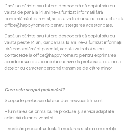
Dacă un părinte sau tutore descoperă că copilul său cu
vârsta de până la 14 ani ne-a furnizat informații fără
consimțământ parental, acesta va trebui sa ne contacteze la
office@happyhome.ro pentru ștergerea acestor date.
Dacă un părinte sau tutore descoperă că copilul său cu
vârsta peste 14 ani, dar până la 18 ani, ne-a furnizat informații
fără consimțământ parental, acesta va trebui sa ne
contacteze la office@happyhome.ro pentru exprimarea
acordului sau dezacordului cuprivire la prelucrarea de noi a
datelor cu caracter personal transmise de către minor.
Care este scopul prelucrării?
Scopurile prelucrării datelor dumneavoastră
sunt:
– furnizarea celor mai bune produse și servicii adaptate
solicitării dumneavoastră
– verificări precontractuale în vederea stabilirii unei relații