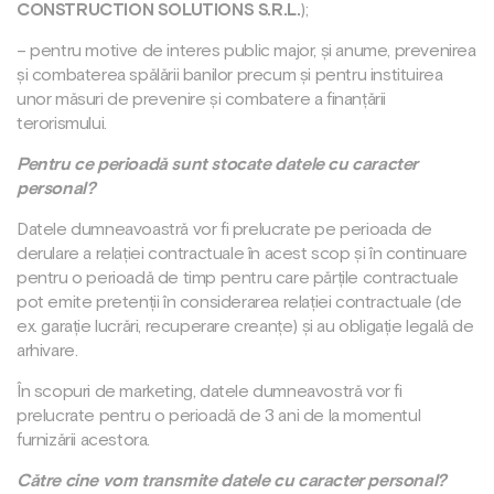
CONSTRUCTION SOLUTIONS S.R.L.
);
– pentru motive de interes public major, și anume, prevenirea
și combaterea spălării banilor precum și pentru instituirea
unor măsuri de prevenire și combatere a finanțării
terorismului.
Pentru ce perioadă sunt stocate datele cu caracter
personal?
Datele dumneavoastră vor fi prelucrate pe perioada de
derulare a relației contractuale în acest scop și în continuare
pentru o perioadă de timp pentru care părțile contractuale
pot emite pretenții în considerarea relației contractuale (de
ex. garație lucrări, recuperare creanțe) și au obligație legală de
arhivare.
În scopuri de marketing, datele dumneavostră vor fi
prelucrate pentru o perioadă de 3 ani de la momentul
furnizării acestora.
Către cine vom transmite datele cu caracter personal?