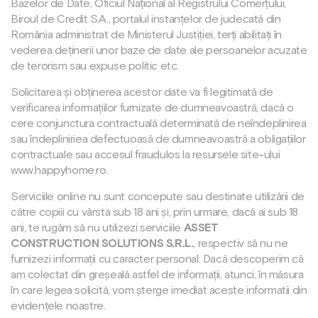
Bazelor de Date, Oficiul Național al Registrului Comerțului,
Biroul de Credit S.A., portalul instanțelor de judecată din
România administrat de Ministerul Justiției, terți abilitați în
vederea deținerii unor baze de date ale persoanelor acuzate
de terorism sau expuse politic etc.
Solicitarea și obținerea acestor date va fi legitimată de
verificarea informațiilor furnizate de dumneavoastră, dacă o
cere conjunctura contractuală determinată de neîndeplinirea
sau îndepliniriea defectuoasă de dumneavoastră a obligațiilor
contractuale sau accesul fraudulos la resursele site-ului
www.happyhome.ro.
Serviciile online nu sunt concepute sau destinate utilizării de
către copiii cu vârsta sub 18 ani și, prin urmare, dacă ai sub 18
ani, te rugăm să nu utilizezi serviciile
ASSET
CONSTRUCTION SOLUTIONS S.R.L.
, respectiv să nu ne
furnizezi informații cu caracter personal. Dacă descoperim că
am colectat din greșeală astfel de informații, atunci, în măsura
în care legea solicită, vom șterge imediat aceste informatii din
evidențele noastre.