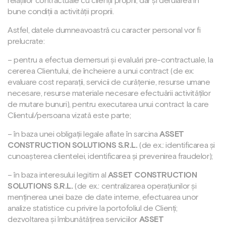
relațiilor contractuale cu clienții proprii, dar și derularea în
bune condiții a activității proprii.
Astfel, datele dumneavoastră cu caracter personal vor fi
prelucrate:
– pentru a efectua demersuri și evaluări pre-contractuale, la
cererea Clientului, de încheiere a unui contract (de ex:
evaluare cost reparații, servicii de curățenie, resurse umane
necesare, resurse materiale necesare efectuării activităților
de mutare bunuri), pentru executarea unui contract la care
Clientul/persoana vizată este parte;
– în baza unei obligații legale aflate în sarcina
ASSET
CONSTRUCTION SOLUTIONS S.R.L.
(de ex.: identificarea și
cunoașterea clientelei, identificarea și prevenirea fraudelor);
– în baza interesului legitim al
ASSET CONSTRUCTION
SOLUTIONS S.R.L.
(de ex.: centralizarea operațiunilor și
menținerea unei baze de date interne, efectuarea unor
analize statistice cu privire la portofoliul de Clienți;
dezvoltarea și îmbunătățirea serviciilor
ASSET