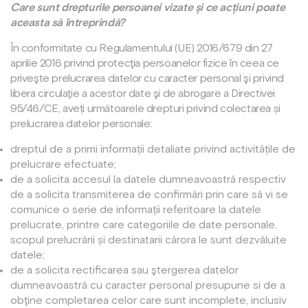
Care sunt drepturile persoanei vizate și ce acțiuni poate
aceasta să întreprindă?
În conformitate cu Regulamentului (UE) 2016/679 din 27
aprilie 2016 privind protecţia persoanelor fizice în ceea ce
priveşte prelucrarea datelor cu caracter personal şi privind
libera circulaţie a acestor date şi de abrogare a Directivei
95/46/CE, aveți următoarele drepturi privind colectarea și
prelucrarea datelor personale:
dreptul de a primi informații detaliate privind activitățile de
prelucrare efectuate;
de a solicita accesul la datele dumneavoastră respectiv
de a solicita transmiterea de confirmări prin care să vi se
comunice o serie de informații referitoare la datele
prelucrate, printre care categoriile de date personale,
scopul prelucrării și destinatarii cărora le sunt dezvăluite
datele;
de a solicita rectificarea sau ştergerea datelor
dumneavoastră cu caracter personal presupune si de a
obţine completarea celor care sunt incomplete, inclusiv