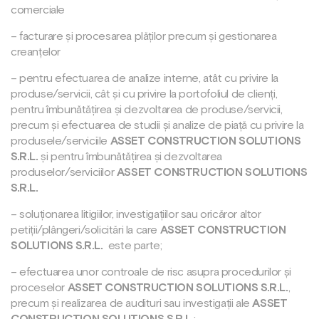
comerciale
– facturare și procesarea plăților precum și gestionarea
creanțelor
– pentru efectuarea de analize interne, atât cu privire la
produse/servicii, cât și cu privire la portofoliul de clienți,
pentru îmbunătățirea și dezvoltarea de produse/servicii,
precum și efectuarea de studii și analize de piață cu privire la
produsele/serviciile
ASSET CONSTRUCTION SOLUTIONS
S.R.L.
și pentru îmbunătățirea și dezvoltarea
produselor/serviciilor
ASSET CONSTRUCTION SOLUTIONS
S.R.L.
– soluționarea litigiilor, investigațiilor sau oricăror altor
petiții/plângeri/solicitări la care
ASSET CONSTRUCTION
SOLUTIONS S.R.L.
este parte;
– efectuarea unor controale de risc asupra procedurilor și
proceselor
ASSET CONSTRUCTION SOLUTIONS S.R.L.
,
precum și realizarea de audituri sau investigații ale
ASSET