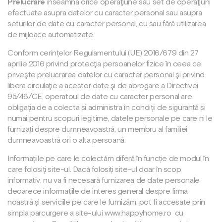
Prelucrare
înseamnă orice operaţiune sau set de operaţiuni
efectuate asupra datelor cu caracter personal sau asupra
seturilor de date cu caracter personal, cu sau fără utilizarea
de mijloace automatizate.
Conform cerințelor Regulamentului (UE) 2016/679 din 27
aprilie 2016 privind protecţia persoanelor fizice în ceea ce
priveşte prelucrarea datelor cu caracter personal şi privind
libera circulaţie a acestor date şi de abrogare a Directivei
95/46/CE, operatoul de date cu caracter personal are
obligația de a colecta și administra în condiții de siguranță și
numai pentru scopuri legitime, datele personale pe care ni le
furnizați despre dumneavoastră, un membru al familiei
dumneavoastră ori o alta persoană.
Informațiile pe care le colectăm diferă în funcție de modul în
care folosiți site-ul. Dacă folosiți site-ul doar în scop
informativ, nu va fi necesară furnizarea de date personale
deoarece informațiile de interes general despre firma
noastră și serviciile pe care le furnizăm, pot fi accesate prin
simpla parcurgere a site-ului
www.happyhome.ro
cu