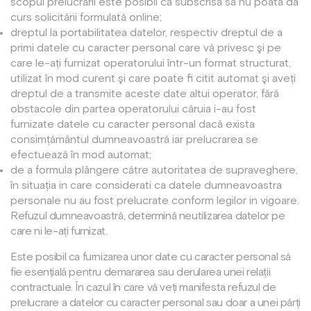
scopul prelucrării este posibil ca subscrisa să nu poată da
curs solicitării formulată online;
dreptul la portabilitatea datelor, respectiv dreptul de a
primi datele cu caracter personal care vă privesc şi pe
care le-ați furnizat operatorului într-un format structurat,
utilizat în mod curent şi care poate fi citit automat şi aveți
dreptul de a transmite aceste date altui operator, fără
obstacole din partea operatorului căruia i-au fost
furnizate datele cu caracter personal dacă exista
consimțământul dumneavoastră iar prelucrarea se
efectuează în mod automat;
de a formula plângere către autoritatea de supraveghere,
în situația in care considerati ca datele dumneavoastra
personale nu au fost prelucrate conform legilor in vigoare.
Refuzul dumneavoastră, determină neutilizarea datelor pe
care ni le-ați furnizat.
Este posibil ca furnizarea unor date cu caracter personal să
fie esențială pentru demararea sau derularea unei relații
contractuale. În cazul în care vă veți manifesta refuzul de
prelucrare a datelor cu caracter personal sau doar a unei părți