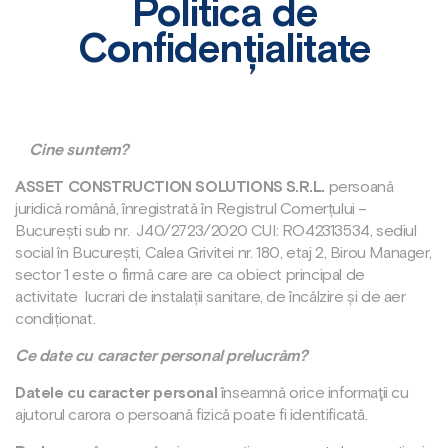
Politica de
Confidențialitate
Cine suntem?
ASSET CONSTRUCTION SOLUTIONS S.R.L.
persoană
juridică română, înregistrată în Registrul Comerțului –
București sub nr.
J40/2723/2020
CUI:
RO42313534
, sediul
social în București, Calea Grivitei nr. 180, etaj 2, Birou Manager,
sector 1 este o firmă care are ca obiect principal de
activitate
lucrari de instalații sanitare, de încălzire și de aer
condiționat
.
Ce date cu caracter personal prelucrăm?
Datele cu caracter personal
înseamnă orice informaţii cu
ajutorul carora o persoană fizică poate fi identificată.