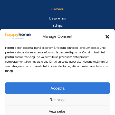
Servicii
Despre noi
Echipa
FAQ
Manage Consent
Cerere Ofertă
Contact
Pentru a oferi cea mai bună experiență, folosim tehnologii precum cookie-urile
pentru a stoca și/sau accesa informațiile despre dispozitiv. Consimțământul
pentru aceste tehnologii ne va permite să procesăm date precum
Contact
comportamentul de navigare sau ID-uri unice pe acest site. Neconsimțământul
sau retragerea consimțământului poate afecta negativ anumite caracteristici și
Politica de Cookie
funcții.
Politica de Confidențialitate
Termeni și Condiții
Acceptă
Respinge
FACEBOOK
INSTAGRAM
Vezi setări