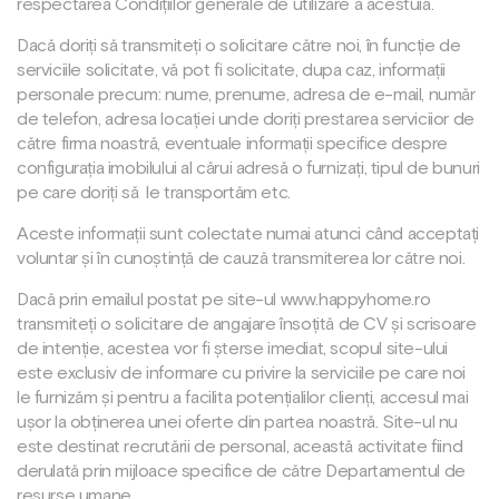
respectarea Condițiilor generale de utilizare a acestuia.
Dacă doriți să transmiteți o solicitare către noi, în funcție de
serviciile solicitate, vă pot fi solicitate, dupa caz, informații
personale precum: nume, prenume, adresa de e-mail, număr
de telefon, adresa locației unde doriți prestarea serviciior de
către firma noastră, eventuale informații specifice despre
configurația imobilului al cărui adresă o furnizați, tipul de bunuri
pe care doriți să
le transportăm etc.
Aceste informații sunt colectate numai atunci când acceptați
voluntar și în cunoștință de cauză transmiterea lor către noi.
Dacă prin emailul postat pe site-ul
www.happyhome.ro
transmiteți o solicitare de angajare însoțită de CV și scrisoare
de intenție, acestea vor fi șterse imediat, scopul site-ului
este exclusiv de informare cu privire la serviciile pe care noi
le furnizăm și pentru a facilita potențialilor clienți, accesul mai
ușor la obținerea unei oferte din partea noastră. Site-ul nu
este destinat recrutării de personal, această activitate fiind
derulată prin mijloace specifice de către Departamentul de
resurse umane.