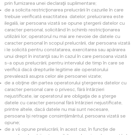
prin furnizarea unei declaraţii suplimentare;
de a solicita restricţionarea prelucrării în cazurile în care
trebuie verificată exactitatea
datelor; prelucrarea este
ilegală, iar persoana vizată se opune ştergerii datelor cu
caracter personal, solicitând în schimb restricţionarea
utilizării lor; operatorul nu mai are nevoie de datele cu
caracter personal în scopul prelucrării, dar persoana vizată
i le solicită pentru constatarea, exercitarea sau apărarea
unui drept în instanţă sau în cazul în care persoana vizată
s-a opus prelucrării, pentru intervalul de timp în care se
verifică dacă drepturile legitime ale operatorului
prevalează asupra celor ale persoanei vizate;
de a obţine din partea operatorului ştergerea datelor cu
caracter personal care o privesc, fără întârzieri
nejustificate, iar operatorul are obligaţia de a şterge
datele cu caracter personal fără întârzieri nejustificate,
printre altele, dacă datele nu mai sunt necesare,
persoana își retrage consimțământul, persoana vizată se
opune;
de a vă opune prelucrării, în acest caz, în funcție de