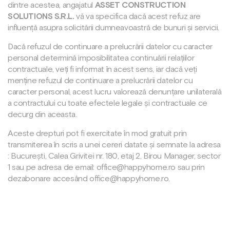
dintre acestea, angajatul
ASSET CONSTRUCTION
SOLUTIONS S.R.L.
vă va specifica dacă acest refuz are
influență asupra solicitării dumneavoastră de bunuri și servicii.
Dacă refuzul de continuare a prelucrării datelor cu caracter
personal determină imposibilitatea continuării relațiilor
contractuale, veți fi informat în acest sens, iar dacă veți
menține refuzul de continuare a prelucrării datelor cu
caracter personal, acest lucru valorează denunțare unilaterală
a contractului cu toate efectele legale și contractuale ce
decurg din aceasta.
Aceste drepturi pot fi exercitate în mod gratuit prin
transmiterea în scris a unei cereri datate și semnate la adresa
: București, Calea Grivitei nr. 180, etaj 2, Birou Manager, sector
1 sau pe adresa de email: office@happyhome.ro sau prin
dezabonare accesând office@happyhome.ro.