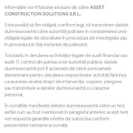
Informațiile vor fi folosite exclusiv de către
ASSET
CONSTRUCTION SOLUTIONS S.R.L.
.
Este posibil să fim obligați, conform legii, să transmitem datele
dumneavoastră către autorități judiciare în considerarea unor
obligații legale de dezvăluire în procedura de investigație sau
în procedura în fața instanței de judecată.
Totodată, în derularea activităților legale de audit financiar sau
audit IT, control din partea unor autorități publice, datele
dumneavoastră pot fi accesate de către persoanele
desemnate pentru derularea respectivelor activități fără însă
ca acestea să aibă drept de intervenție, copiere, ștergere
sau transmitere a datelor dumnevoastră cu caracter
personal.
În conditiile transferării datelor dumneavoastră către un terț,
astfel cum au fost mentionati în paragraful anterior, acești terți
vor respecta garanțiile oferite de subscrisa conform
prezentelor termene și condiții.