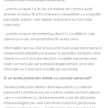
CONSTRUCTION SOLUTIONS S.R.L.
;
– pentru scopuri ce țin de activitatea de control, audit,
arhivare acestea fiind întotdeauna compatibile cu scopurile
principale, pentru care datele respective au fost inițial
colectate
– pentru scopuri de marketing direct în condițiile în care
clientul și-a dat consimțământul în acest sens.
Informațiile care au stat la baza efectuării analizelor interne în
vederea îmbunătățirii produselor și serviciilor furnizate către
Clienți, nu vor fi stocate decât în condițiile existenței unei
reații contractuale, pe perioada legală admisă; orice alte
informații vor fi șterse în condiții de securitate.
În ce temei prelucrăm datele cu caracter personal?
Temeiul prelucrării datelor dumneavoastră cu caracter
personal îl constituie, pe de o parte, relația contractuală pe
care o constituim cu dumneavoastră și, pe de altă parte,
interesul legitim pe care îl are firma noastră în gestionrea