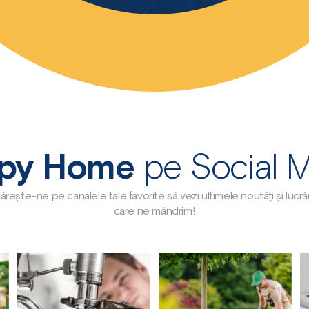
py Home
pe Social 
rește-ne pe canalele tale favorite să vezi ultimele noutăți și lucră
care ne mândrim!