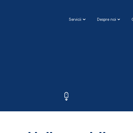
Servicii
Despre noi
DESPRE NOI
SERVICII TEHNICE
BENEFICII
SERVICII DE CURĂȚENIE
ECHIPA
FAQ
SERVICII PENTRU GRĂDINĂ ȘI
PISCINĂ
SERVICII DE RELOCARE