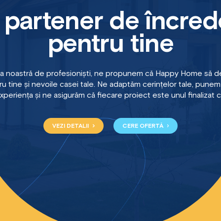
 partener de încred
pentru tine
a noastră de profesioniști, ne propunem că Happy Home să de
u tine și nevoile casei tale. Ne adaptăm cerințelor tale, punem 
xperiența și ne asigurăm că fiecare proiect este unul finalizat 
VEZI DETALII
CERE OFERTĂ