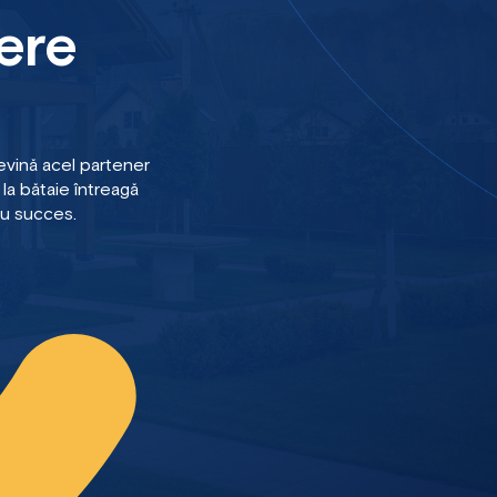
ere
vină acel partener
la bătaie întreagă
cu succes.