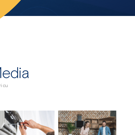
Media
ri cu